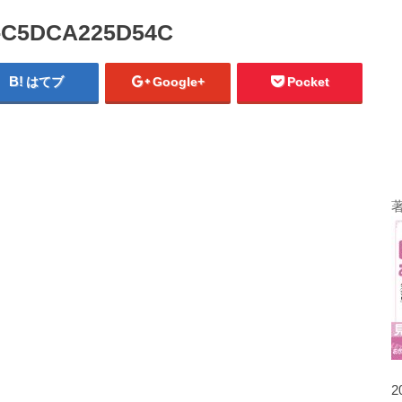
2-C5DCA225D54C
はてブ
Google+
Pocket