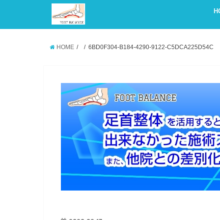
H
HOME
6BD0F304-B184-4290-9122-C5DCA225D54C