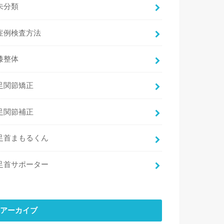
未分類
症例検査方法
膝整体
足関節矯正
足関節補正
足首まもるくん
足首サポーター
アーカイブ