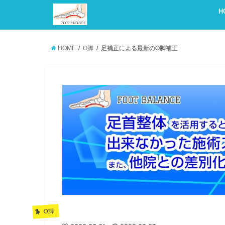
H
HOME
O脚
足補正による最新のO脚補正
O脚