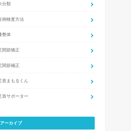
未分類
症例検査方法
膝整体
足関節矯正
足関節補正
足首まもるくん
足首サポーター
アーカイブ