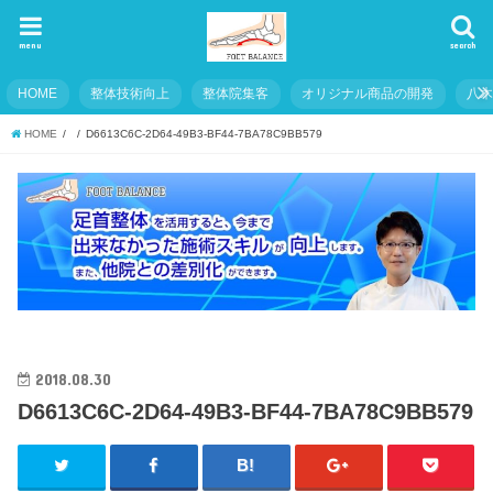
menu
search
HOME
整体技術向上
整体院集客
オリジナル商品の開発
八
HOME
D6613C6C-2D64-49B3-BF44-7BA78C9BB579
2018.08.30
D6613C6C-2D64-49B3-BF44-7BA78C9BB579