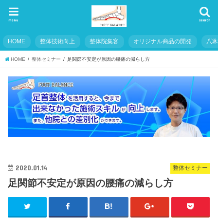
menu
search
HOME
整体技術向上
整体院集客
オリジナル商品の開発
八
HOME
整体セミナー
足関節不安定が原因の腰痛の減らし方
2020.01.14
整体セミナー
足関節不安定が原因の腰痛の減らし方