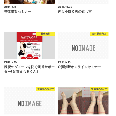
2019.2.8
2018.10.30
整体集客セミナー
内反小趾Ｏ脚の直し方
整体物販
整体技術向上
2018.6.15
2018.6.15
膝腰のダメージを防ぐ足首サポー
O脚診断オンラインセミナー
ター｢足首まもるくん｣
整体師の考え方
整体師の考え方